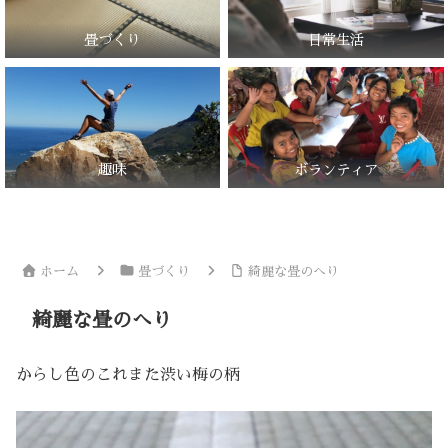
畳づくり
日常生活
趣味
ボランティア
ホーム
畳づくり
綺麗な畳のへり
綺麗な畳のへり
からし色のこれまた渋い梅の柄