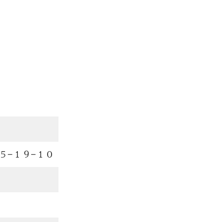
５−１９−１０