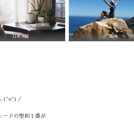
日常生活
趣味
^o^)／
レードの聖和１番が