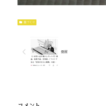
畳づくり
畳屋
コメント