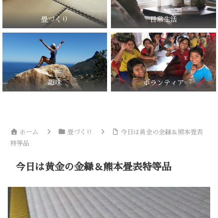
畳づくり
日常生活
趣味
ボランティア
ホーム
畳づくり
今日は黄金の金縁＆熊本畳表
特等品
今日は黄金の金縁＆熊本畳表特等品