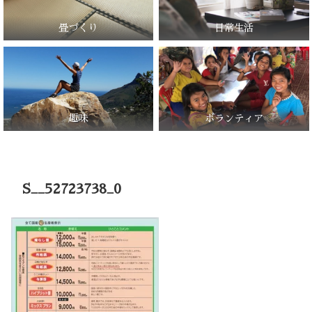
畳づくり
日常生活
趣味
ボランティア
S__52723738_0