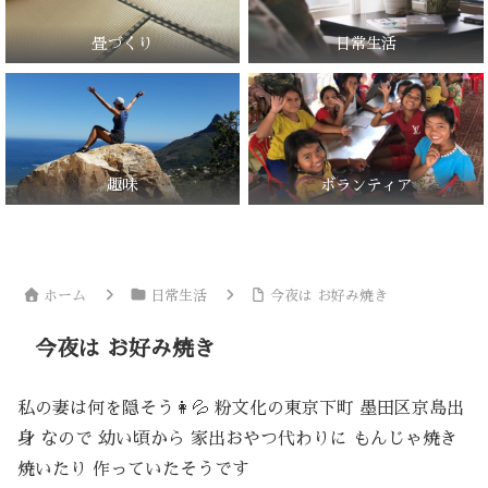
畳づくり
日常生活
趣味
ボランティア
ホーム
日常生活
今夜は お好み焼き
今夜は お好み焼き
私の妻は何を隠そう👩💦 粉文化の東京下町 墨田区京島出
身 なので 幼い頃から 家出おやつ代わりに もんじゃ焼き
焼いたり 作っていたそうです