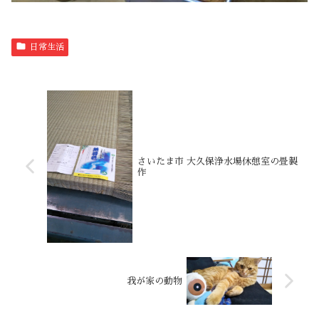
日常生活
さいたま市 大久保浄水場休憩室の畳製
作
我が家の動物