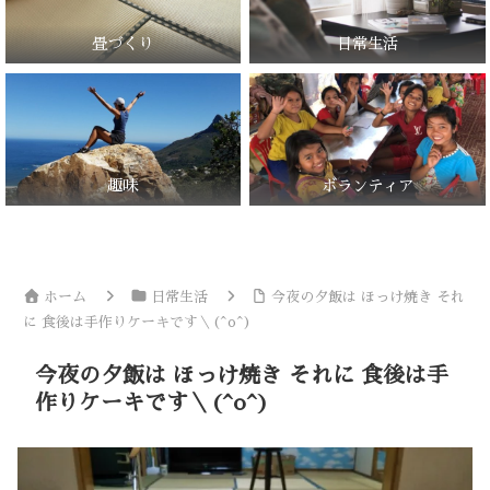
畳づくり
日常生活
趣味
ボランティア
ホーム
日常生活
今夜の夕飯は ほっけ焼き それ
に 食後は手作りケーキです＼(^o^)
今夜の夕飯は ほっけ焼き それに 食後は手
作りケーキです＼(^o^)