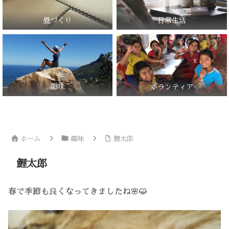
畳づくり
日常生活
趣味
ボランティア
ホーム
趣味
鯉太郎
鯉太郎
春で季節も良くなってきましたね🌸😺