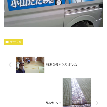
畳づくり
綺麗な畳が入りました
上品な畳へり