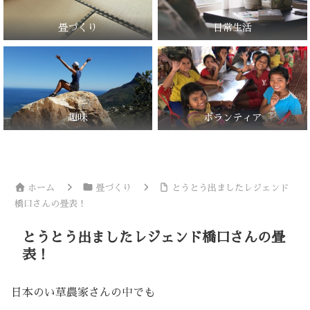
畳づくり
日常生活
趣味
ボランティア
ホーム
畳づくり
とうとう出ましたレジェンド
橋口さんの畳表！
とうとう出ましたレジェンド橋口さんの畳
表！
日本のい草農家さんの中でも