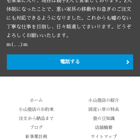
も家業に入り、現在は親子2人で営業しております。2人
体制になったことで、重い家具の移動やお急ぎのご注文
にも対応できるようになりました。これからも嘘のない
丁寧な仕事を目指し、日々精進してまいります。どうぞ
よろしくお願いいたします。
m(_ _)m
電話する
ホーム
小山畳店の紹介
小山畳店のお約束
国産い草の特長
注文から納品まで
畳の豆知識
ブログ
店舗概要
新事業計画
サイトマップ