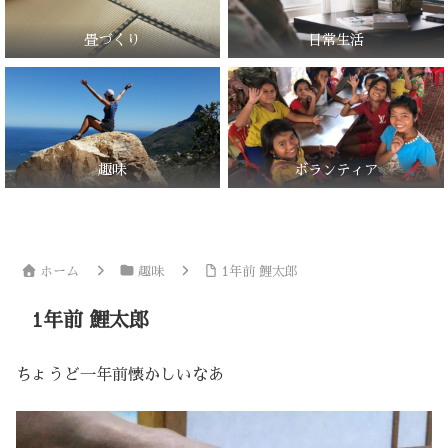
畳づくり
日常生活
趣味
ボランティア
ホーム
趣味
1年前 鯉太郎
1年前 鯉太郎
ちょうど一年前懐かしいなあ