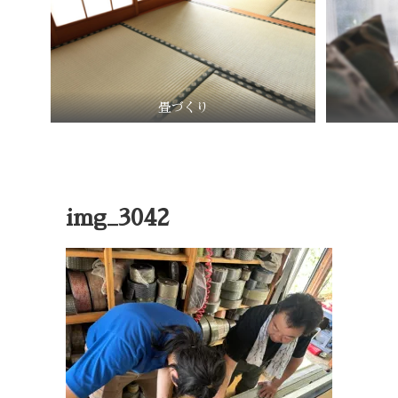
畳づくり
img_3042