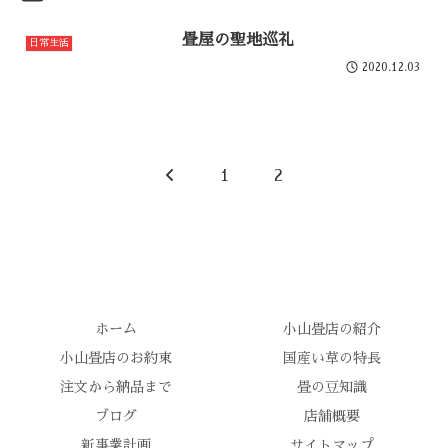
畳屋の聖地巡礼
日常生活
2020.12.03
前
1
2
へ
ホーム
小山畳店の紹介
小山畳店のお約束
国産い草の特長
注文から納品まで
畳の豆知識
ブログ
店舗概要
新事業計画
サイトマップ