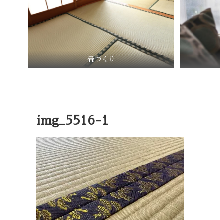
畳づくり
img_5516-1